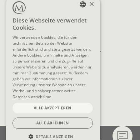
+43 6414 318
×
info@moargut.com
SERVICES
GERMAN
Diese Webseite verwendet
Cookies.
ENGLISH
Lage & Anreise
Buchen
Wir verwenden Cookies, die für den
Blog
Anfragen
technischen Betrieb der Website
erforderlich sind und stets gesetzt werden.
Prospekte
Newsletter
Andere Cookies, um Inhalte und Anzeigen
FAQ
AGB
zu personalisieren und die Zugriffe auf
unsere Website zu analysieren, werden nur
mit Ihrer Zustimmung gesetzt. Außerdem
geben wir Informationen zu Ihrer
Verwendung unserer Website an unsere
SOCIAL MEDIA
Werbe- und Analysepartner weiter.
Datenschutzrichtlinie
ALLE AKZEPTIEREN
ALLE ABLEHNEN
Impressum
Datenschutz
DETAILS ANZEIGEN
Datenschutzeinstellungen
Barrierefreiheit