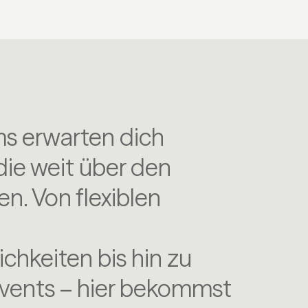
ms erwarten dich
 die weit über den
n. Von flexiblen
chkeiten bis hin zu
ents – hier bekommst