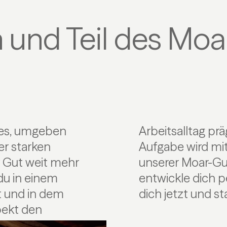
 und Teil des Mo
des, umgeben
ag zählt, jede
er starken
 Werde Teil
 Gut weit mehr
Stärken ein und
 du in einem
eiter. Bewirb
t und in dem
dich jetzt und s
pekt den