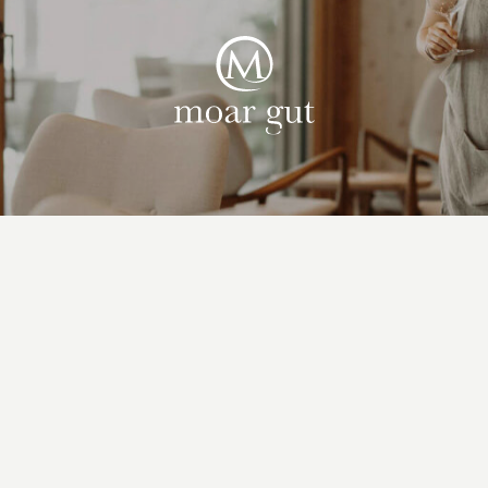
Suiten & Angebote
Familienurlaub
Moar Gut
Kulinarik
Wellness
Bauernhof
Aktiv