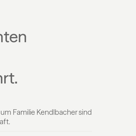
nten
rt.
 um Familie Kendlbacher sind
ft.