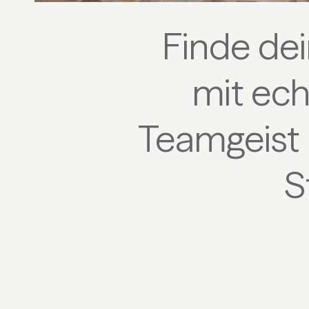
Finde de
mit ech
Teamgeist 
S