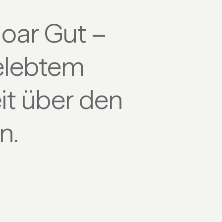
oar Gut –
gelebtem
it über den
n.