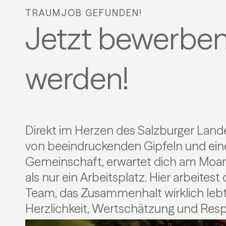
TRAUMJOB GEFUNDEN!
Jetzt bewerben
werden!
Direkt im Herzen des Salzburger Lan
Arbeitsalltag prägen. Jeder einzelne Beitr
von beeindruckenden Gipfeln und ein
Aufgabe wird mit Sinn und Freude erfüllt.
Gemeinschaft, erwartet dich am Moar
unserer Moar-Gut-Familie, bring deine 
als nur ein Arbeitsplatz. Hier arbeitest
entwickle dich persönlich wie beruflich w
Team, das Zusammenhalt wirklich leb
Herzlichkeit, Wertschätzung und Res