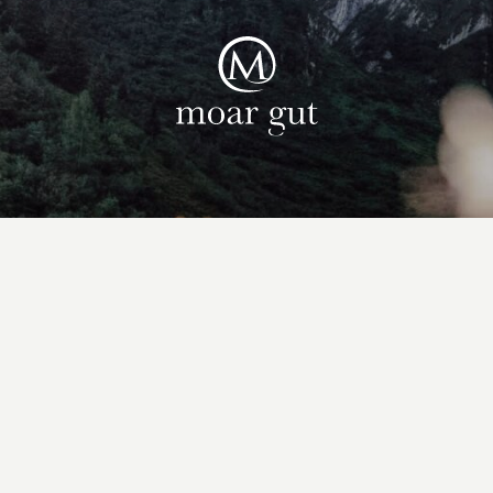
Suiten & Angebote
Familienurlaub
Moar Gut
Kulinarik
Wellness
Bauernhof
Aktiv