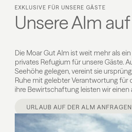
EXKLUSIVE FÜR UNSERE GÄSTE
Unsere Alm auf
Die Moar Gut Alm ist weit mehr als ein
zur Pflege und Erhaltung der alpinen Ku
privates Refugium für unsere Gäste. A
– ein wertvolles Zusammenspiel a
Seehöhe gelegen, vereint sie ursprüng
Nachhaltigkeit und bewusstem Genuss. S
Ruhe mit gelebter Verantwortung für d
Bergwelt nicht nur erlebbar, son
ihre Bewirtschaftung leisten wir einen 
URLAUB AUF DER ALM ANFRAGEN