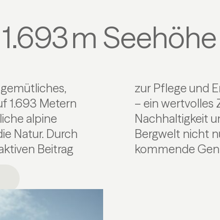
 1.693 m Seehöhe
 gemütliches,
lturlandschaft
uf 1.693 Metern
us Tradition,
liche alpine
o bleibt die
ie Natur. Durch
dern auch für
aktiven Beitrag
kommende Gener