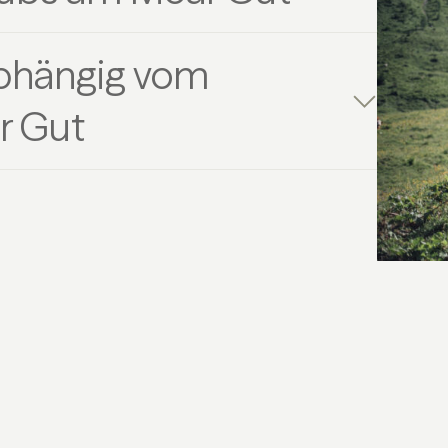
bhängig vom
r Gut