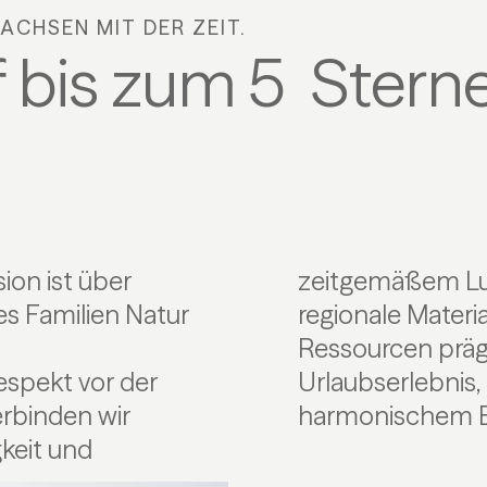
ACHSEN MIT DER ZEIT.
bis zum 5 Sterne
ion ist über
zeitgemäßem Lux
s Familien Natur
regionale Mater
Ressourcen präg
espekt vor der
rt und Natur in
rbinden wir
harmonischem Ei
gkeit und