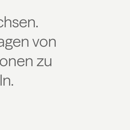
chsen.
ragen von
ionen zu
n.