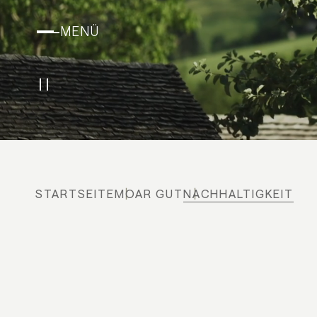
MENÜ
Play/Pause
STARTSEITE
MOAR GUT
NACHHALTIGKEIT