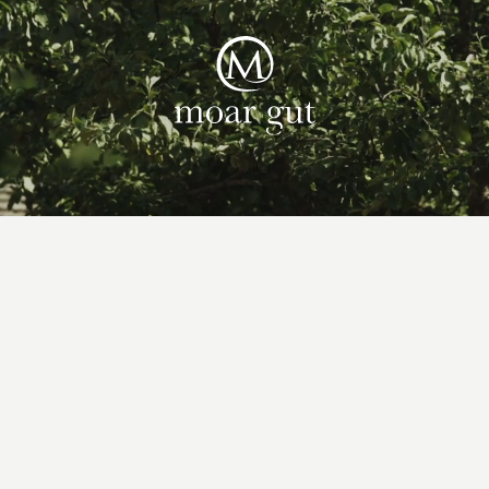
Suiten & Angebote
Familienurlaub
Moar Gut
Kulinarik
Wellness
Bauernhof
Aktiv