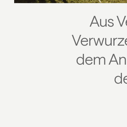
Aus V
Verwurze
dem Ans
d