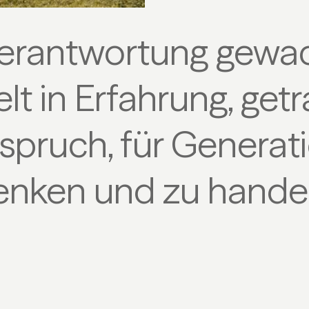
erantwortung gewa
lt in Erfahrung, get
pruch, für Generat
enken und zu handel