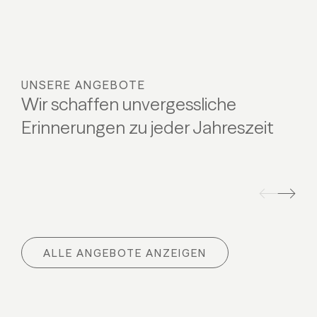
UNSERE ANGEBOTE
Wir schaffen unvergessliche
Erinnerungen zu jeder Jahreszeit
BAUERNHOFNATUR
BABYW
Bauernhofnatur
Babywe
ALLE ANGEBOTE ANZEIGEN
12.09 - 03.10.2026
12.09 -
07.11 - 
ALLE DETAILS
09.01 -