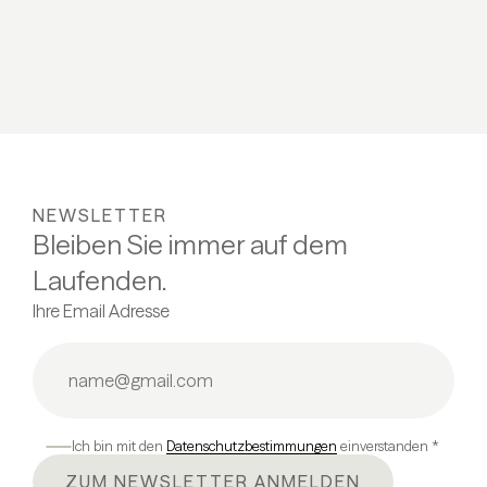
06.03 -
ALL
NEWSLETTER
Bleiben Sie immer auf dem
Laufenden.
Ihre Email Adresse
Ich bin mit den
Datenschutzbestimmungen
einverstanden *
ZUM NEWSLETTER ANMELDEN