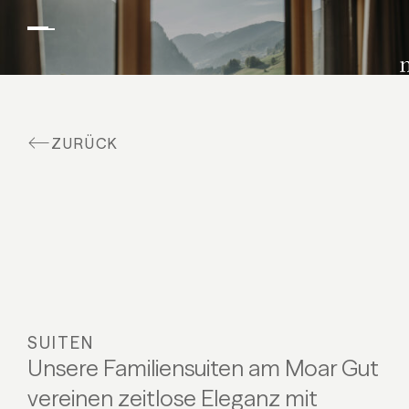
Suiten & Angebote
Familienurlaub
Moar Gut
ZURÜCK
Kulinarik
Wellness
Bauernhof
Aktiv
SUITEN
Unsere Familiensuiten am Moar Gut
vereinen zeitlose Eleganz mit