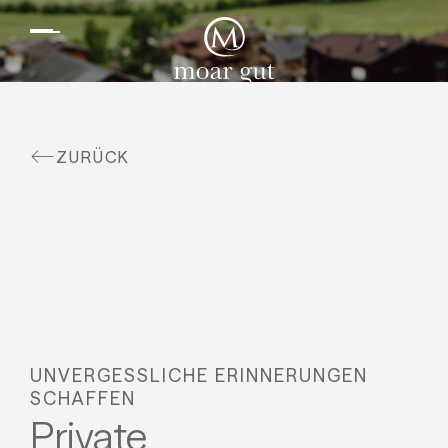
DE
EN
Suiten & Angebote
Familienurlaub
Moar Gut
ZURÜCK
Kulinarik
Wellness
Bauernhof
Aktiv
UNVERGESSLICHE ERINNERUNGEN
SCHAFFEN
Private