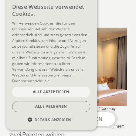
GERMAN
Diese Webseite verwendet
Cookies.
ENGLISH
Gender Reveal
Wir verwenden Cookies, die für den
technischen Betrieb der Website
erforderlich sind und stets gesetzt werden.
Andere Cookies, um Inhalte und Anzeigen
zu personalisieren und die Zugriffe auf
unsere Website zu analysieren, werden nur
mit Ihrer Zustimmung gesetzt. Außerdem
geben wir Informationen zu Ihrer
Verwendung unserer Website an unsere
Werbe- und Analysepartner weiter.
Datenschutzrichtlinie
ALLE AKZEPTIEREN
Sie möchten das Geschlecht Ihres
ALLE ABLEHNEN
Ungeborenen im Urlaub erfahren? Gerne
bereiten wir Ihre ganz persönliche Gender
ANFRAGEN
BUCHEN
DETAILS ANZEIGEN
Reveal Party vor. Dabei können Sie zwischen
zwei Paketen wählen: