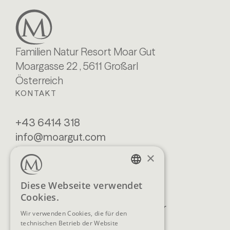
Familien Natur Resort Moar Gut
Moargasse 22 , 5611 Großarl
Österreich
KONTAKT
+43 6414 318
info@moargut.com
SERVICES
×
Lage & Anreise
Buchen
GERMAN
Diese Webseite verwendet
Blog
Anfragen
Cookies.
ENGLISH
Prospekte
Newsletter
Wir verwenden Cookies, die für den
FAQ
AGB
technischen Betrieb der Website