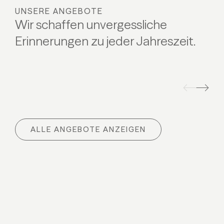
UNSERE ANGEBOTE
Wir schaffen unvergessliche
Erinnerungen zu jeder Jahreszeit.
FRÜHLINGSGEFÜHLE
BABYG
Frühlingsgefühle
Babygl
ALLE ANGEBOTE ANZEIGEN
03.04 - 10.04.2027
12.09 -
07.11 - 
ALLE DETAILS
09.01 -
06.03 -
ALL