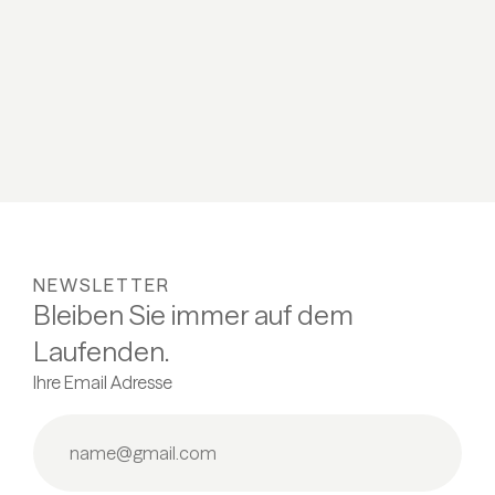
07.11 - 
ALLE DETAILS
09.01 -
06.03 -
ALL
NEWSLETTER
Bleiben Sie immer auf dem
Laufenden.
Ihre Email Adresse