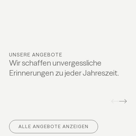
UNSERE ANGEBOTE
Wir schaffen unvergessliche
Erinnerungen zu jeder Jahreszeit.
SKIGLÜCK
BABYW
Skiglück
Babywe
ALLE ANGEBOTE ANZEIGEN
06.03 - 20.03.2027
12.09 -