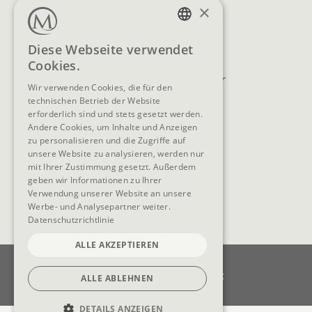
SERVICES
×
Lage & Anreise
Buchen
GERMAN
Diese Webseite verwendet
Blog
Anfragen
Cookies.
ENGLISH
Prospekte
Newsletter
Wir verwenden Cookies, die für den
FAQ
AGB
technischen Betrieb der Website
erforderlich sind und stets gesetzt werden.
Andere Cookies, um Inhalte und Anzeigen
zu personalisieren und die Zugriffe auf
unsere Website zu analysieren, werden nur
SOCIAL MEDIA
mit Ihrer Zustimmung gesetzt. Außerdem
geben wir Informationen zu Ihrer
Verwendung unserer Website an unsere
Werbe- und Analysepartner weiter.
Datenschutzrichtlinie
ALLE AKZEPTIEREN
Impressum
Datenschutz
Datenschutzeinstellungen
Barrierefreiheit
ALLE ABLEHNEN
Cookie-Einstellungen
DETAILS ANZEIGEN