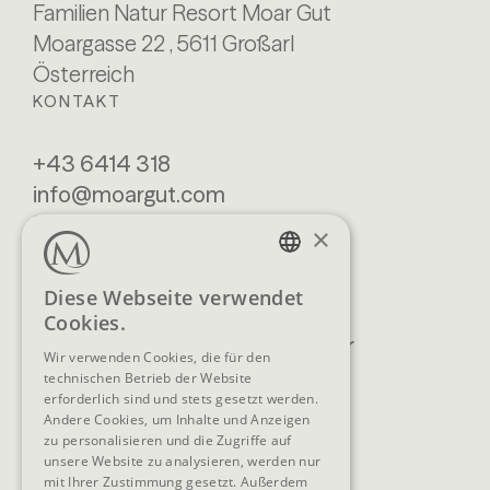
Familien Natur Resort Moar Gut
Moargasse 22 , 5611 Großarl
Österreich
KONTAKT
+43 6414 318
info@moargut.com
SERVICES
×
Lage & Anreise
Buchen
GERMAN
Diese Webseite verwendet
Blog
Anfragen
Cookies.
ENGLISH
Prospekte
Newsletter
Wir verwenden Cookies, die für den
FAQ
AGB
technischen Betrieb der Website
erforderlich sind und stets gesetzt werden.
Andere Cookies, um Inhalte und Anzeigen
zu personalisieren und die Zugriffe auf
unsere Website zu analysieren, werden nur
SOCIAL MEDIA
mit Ihrer Zustimmung gesetzt. Außerdem