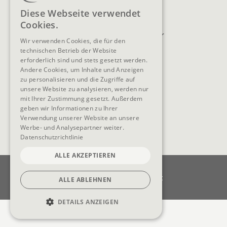
Lage & Anreise
Buchen
GERMAN
Diese Webseite verwendet
Blog
Anfragen
Cookies.
ENGLISH
Prospekte
Newsletter
Wir verwenden Cookies, die für den
FAQ
AGB
technischen Betrieb der Website
erforderlich sind und stets gesetzt werden.
Andere Cookies, um Inhalte und Anzeigen
zu personalisieren und die Zugriffe auf
unsere Website zu analysieren, werden nur
SOCIAL MEDIA
mit Ihrer Zustimmung gesetzt. Außerdem
geben wir Informationen zu Ihrer
Verwendung unserer Website an unsere
Werbe- und Analysepartner weiter.
Datenschutzrichtlinie
ALLE AKZEPTIEREN
Impressum
Datenschutz
Datenschutzeinstellungen
Barrierefreiheit
ALLE ABLEHNEN
Cookie-Einstellungen
DETAILS ANZEIGEN