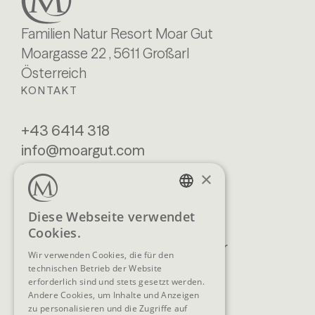
Familien Natur Resort Moar Gut
Moargasse 22 , 5611 Großarl
Österreich
KONTAKT
+43 6414 318
info@moargut.com
SERVICES
×
Lage & Anreise
Buchen
GERMAN
Diese Webseite verwendet
Blog
Anfragen
Cookies.
ENGLISH
Prospekte
Newsletter
Wir verwenden Cookies, die für den
FAQ
AGB
technischen Betrieb der Website
erforderlich sind und stets gesetzt werden.
Andere Cookies, um Inhalte und Anzeigen
zu personalisieren und die Zugriffe auf