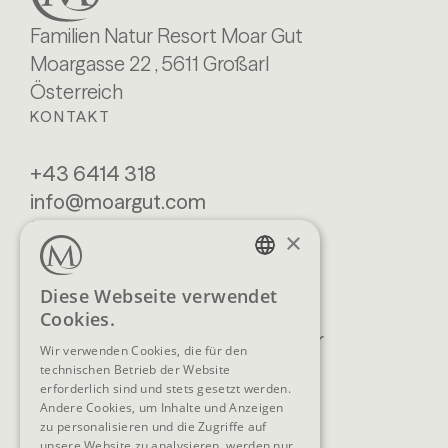
Familien Natur Resort Moar Gut
Moargasse 22 , 5611 Großarl
Österreich
KONTAKT
+43 6414 318
info@moargut.com
SERVICES
×
Lage & Anreise
Buchen
GERMAN
Diese Webseite verwendet
Blog
Anfragen
Cookies.
ENGLISH
Prospekte
Newsletter
Wir verwenden Cookies, die für den
FAQ
AGB
technischen Betrieb der Website
erforderlich sind und stets gesetzt werden.
Andere Cookies, um Inhalte und Anzeigen
zu personalisieren und die Zugriffe auf
unsere Website zu analysieren, werden nur