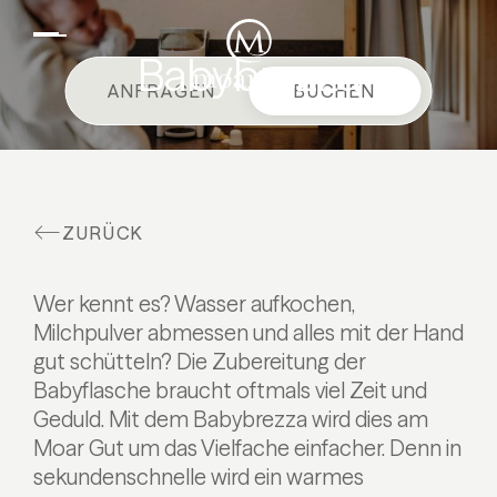
DE
EN
Suiten & Angebote
Babybrezza
ANFRAGEN
BUCHEN
Familienurlaub
Moar Gut
Kulinarik
ZURÜCK
Wellness
Bauernhof
Wer kennt es? Wasser aufkochen,
Aktiv
Milchpulver abmessen und alles mit der Hand
gut schütteln? Die Zubereitung der
Babyflasche braucht oftmals viel Zeit und
Geduld. Mit dem Babybrezza wird dies am
Moar Gut um das Vielfache einfacher. Denn in
sekundenschnelle wird ein warmes