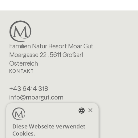
Familien Natur Resort Moar Gut
Moargasse 22 , 5611 Großarl
Österreich
KONTAKT
+43 6414 318
info@moargut.com
SERVICES
×
Lage & Anreise
Buchen
GERMAN
Diese Webseite verwendet
Blog
Anfragen
Cookies.
ENGLISH