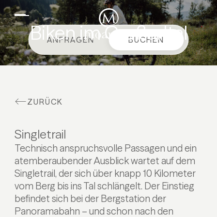
DE
EN
Suiten & Angebote
Biken im Großarltal
ANFRAGEN
BUCHEN
Familienurlaub
Moar Gut
Kulinarik
ZURÜCK
Wellness
Bauernhof
Singletrail
Aktiv
Technisch anspruchsvolle Passagen und ein
atemberaubender Ausblick wartet auf dem
Singletrail, der sich über knapp 10 Kilometer
vom Berg bis ins Tal schlängelt. Der Einstieg
befindet sich bei der Bergstation der
Panoramabahn – und schon nach den