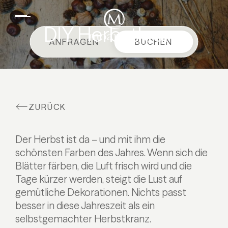
DE
EN
Suiten & Angebote
DIY Herbstkranz
ANFRAGEN
BUCHEN
Familienurlaub
Moar Gut
Kulinarik
ZURÜCK
Wellness
Bauernhof
Der Herbst ist da – und mit ihm die
Aktiv
schönsten Farben des Jahres. Wenn sich die
Blätter färben, die Luft frisch wird und die
Tage kürzer werden, steigt die Lust auf
gemütliche Dekorationen. Nichts passt
besser in diese Jahreszeit als ein
selbstgemachter Herbstkranz.