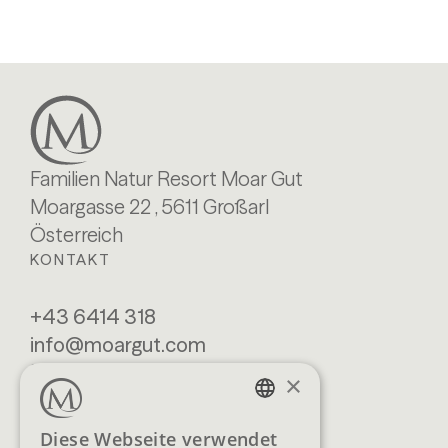
Familien Natur Resort Moar Gut
Moargasse 22 , 5611 Großarl
Österreich
KONTAKT
+43 6414 318
info@moargut.com
SERVICES
×
Lage & Anreise
Buchen
GERMAN
Diese Webseite verwendet