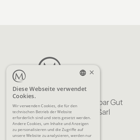
×
GERMAN
Diese Webseite verwendet
Cookies.
ENGLISH
Familien Natur Resort Moar Gut
Wir verwenden Cookies, die für den
Moargasse 22 , 5611 Großarl
technischen Betrieb der Website
erforderlich sind und stets gesetzt werden.
Österreich
Andere Cookies, um Inhalte und Anzeigen
zu personalisieren und die Zugriffe auf
KONTAKT
unsere Website zu analysieren, werden nur