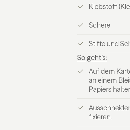
Klebstoff (Kl
Schere
Stifte und Sc
So geht’s:
Auf dem Karto
an einem Blei
Papiers halten
Ausschneiden 
fixieren.