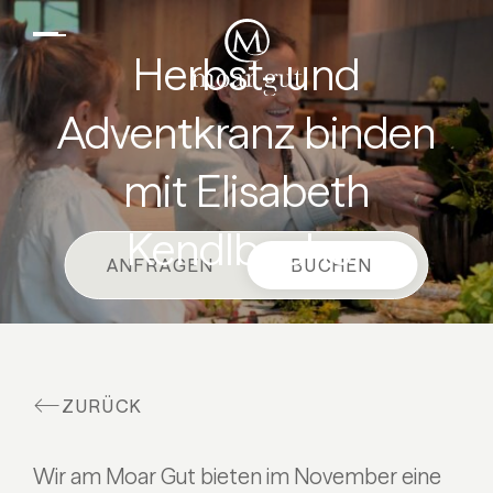
DE
EN
Suiten & Angebote
Herbst- und
Familienurlaub
Adventkranz binden
Moar Gut
mit Elisabeth
Kulinarik
Wellness
Kendlbacher
ANFRAGEN
BUCHEN
Bauernhof
Aktiv
ZURÜCK
Wir am Moar Gut bieten im November eine