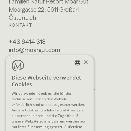
Familien Natur Resort Moar Gut
Moargasse 22 , 5611 Großarl
Österreich
KONTAKT
+43 6414 318
info@moargut.com
SERVICES
×
Lage & Anreise
Buchen
GERMAN
Diese Webseite verwendet
Blog
Anfragen
Cookies.
ENGLISH
Prospekte
Newsletter
Wir verwenden Cookies, die für den
FAQ
AGB
technischen Betrieb der Website
erforderlich sind und stets gesetzt werden.
Andere Cookies, um Inhalte und Anzeigen
zu personalisieren und die Zugriffe auf
unsere Website zu analysieren, werden nur
SOCIAL MEDIA
mit Ihrer Zustimmung gesetzt. Außerdem