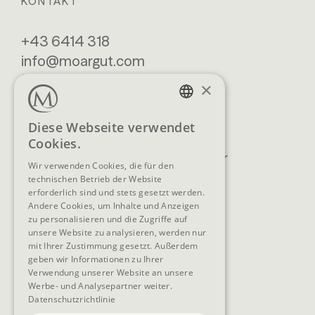
KONTAKT
+43 6414 318
info@moargut.com
SERVICES
×
Lage & Anreise
Buchen
GERMAN
Diese Webseite verwendet
Blog
Anfragen
Cookies.
ENGLISH
Prospekte
Newsletter
Wir verwenden Cookies, die für den
FAQ
AGB
technischen Betrieb der Website
erforderlich sind und stets gesetzt werden.
Andere Cookies, um Inhalte und Anzeigen
zu personalisieren und die Zugriffe auf
unsere Website zu analysieren, werden nur
SOCIAL MEDIA
mit Ihrer Zustimmung gesetzt. Außerdem
geben wir Informationen zu Ihrer
Verwendung unserer Website an unsere
Werbe- und Analysepartner weiter.
Datenschutzrichtlinie