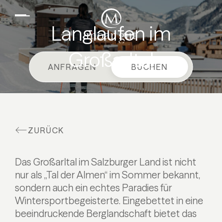
DE
EN
Suiten & Angebote
Langlaufen im
Familienurlaub
Großarltal
Moar Gut
ANFRAGEN
BUCHEN
Kulinarik
Wellness
Bauernhof
ZURÜCK
Aktiv
Das Großarltal im Salzburger Land ist nicht
nur als „Tal der Almen“ im Sommer bekannt,
sondern auch ein echtes Paradies für
Wintersportbegeisterte. Eingebettet in eine
beeindruckende Berglandschaft bietet das