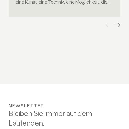
eine Kunst, eine Technik, eine Möglichkeit, die
Sinne zu erwecken und gleichzeitig die
gesundheitlichen Vorteile der Sauna zu
verstärken. In diesem Blog lassen wir Sie in die
Welt der Saunaaufgüsse eintauchen und stellen
unserem Saunameister ein paar Fragen.
NEWSLETTER
Bleiben Sie immer auf dem
Laufenden.