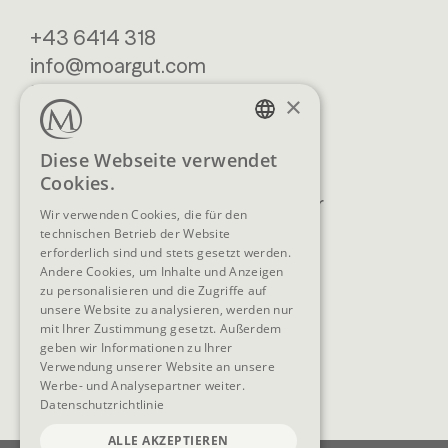
+43 6414 318
info@moargut.com
SERVICES
×
Lage & Anreise
Buchen
GERMAN
Diese Webseite verwendet
Blog
Anfragen
Cookies.
ENGLISH
Prospekte
Newsletter
Wir verwenden Cookies, die für den
FAQ
AGB
technischen Betrieb der Website
erforderlich sind und stets gesetzt werden.
Andere Cookies, um Inhalte und Anzeigen
zu personalisieren und die Zugriffe auf
unsere Website zu analysieren, werden nur
SOCIAL MEDIA
mit Ihrer Zustimmung gesetzt. Außerdem
geben wir Informationen zu Ihrer
Verwendung unserer Website an unsere
Werbe- und Analysepartner weiter.
Datenschutzrichtlinie
ALLE AKZEPTIEREN