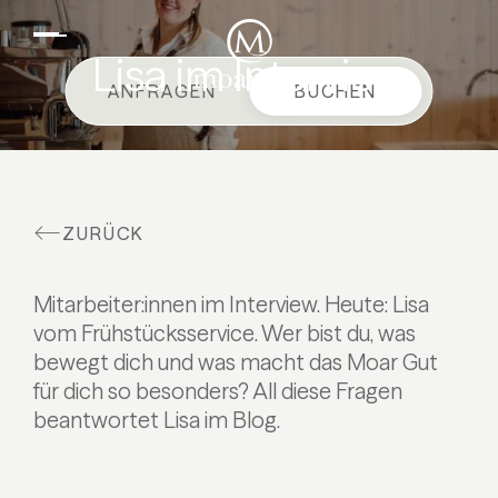
DE
EN
Suiten & Angebote
Lisa im Interview
ANFRAGEN
BUCHEN
Familienurlaub
Moar Gut
Kulinarik
ZURÜCK
Wellness
Bauernhof
Mitarbeiter:innen im Interview. Heute: Lisa
Aktiv
vom Frühstücksservice. Wer bist du, was
bewegt dich und was macht das Moar Gut
für dich so besonders? All diese Fragen
beantwortet Lisa im Blog.