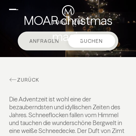
DE
EN
Suiten & Angebote
MOAR christmas
Familienurlaub
magic
Moar Gut
ANFRAGEN
BUCHEN
Kulinarik
Wellness
Bauernhof
ZURÜCK
Aktiv
Die Adventzeit ist wohl eine der
bezauberndsten und idyllischen Zeiten des
Jahres. Schneeflocken fallen vom Himmel
und tauchen die wunderschöne Bergwelt in
eine weiße Schneedecke. Der Duft von Zimt