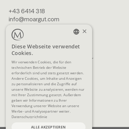
+43 6414 318
info@moargut.com
SERVICES
×
Lage & Anreise
Buchen
GERMAN
Diese Webseite verwendet
Blog
Anfragen
Cookies.
ENGLISH
Prospekte
Newsletter
Wir verwenden Cookies, die für den
FAQ
AGB
technischen Betrieb der Website
erforderlich sind und stets gesetzt werden.
Andere Cookies, um Inhalte und Anzeigen
zu personalisieren und die Zugriffe auf
unsere Website zu analysieren, werden nur
SOCIAL MEDIA
mit Ihrer Zustimmung gesetzt. Außerdem
geben wir Informationen zu Ihrer
Verwendung unserer Website an unsere
Werbe- und Analysepartner weiter.
Datenschutzrichtlinie
ALLE AKZEPTIEREN