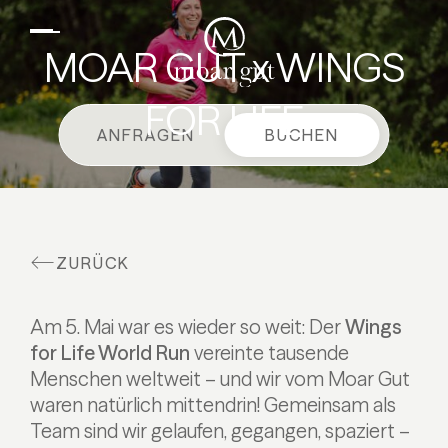
DE
EN
Suiten & Angebote
MOAR GUT x WINGS
Familienurlaub
FOR LIFE
Moar Gut
ANFRAGEN
BUCHEN
Kulinarik
Wellness
Bauernhof
ZURÜCK
Aktiv
Am 5. Mai war es wieder so weit: Der
Wings
for Life World Run
vereinte tausende
Menschen weltweit – und wir vom Moar Gut
waren natürlich mittendrin! Gemeinsam als
Team sind wir gelaufen, gegangen, spaziert –