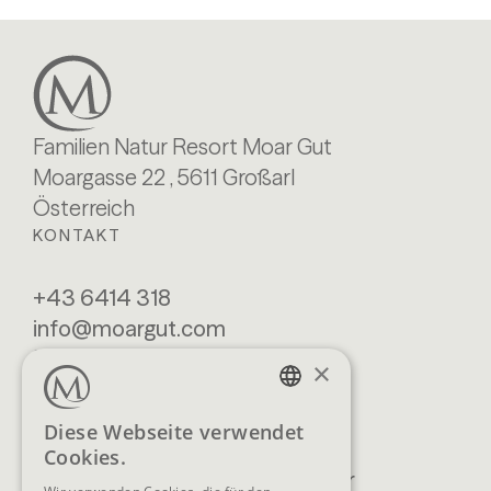
Familien Natur Resort Moar Gut
Moargasse 22 , 5611 Großarl
Österreich
KONTAKT
+43 6414 318
info@moargut.com
SERVICES
×
Lage & Anreise
Buchen
GERMAN
Diese Webseite verwendet
Blog
Anfragen
Cookies.
ENGLISH
Prospekte
Newsletter