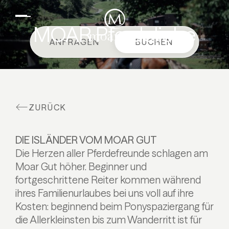
DE
EN
Suiten & Angebote
MOAR Pferdeliebe
ANFRAGEN
BUCHEN
Familienurlaub
Moar Gut
Kulinarik
ZURÜCK
Wellness
Bauernhof
DIE ISLÄNDER VOM MOAR GUT
Aktiv
Die Herzen aller Pferdefreunde schlagen am
Moar Gut höher. Beginner und
fortgeschrittene Reiter kommen während
ihres Familienurlaubes bei uns voll auf ihre
Kosten: beginnend beim Ponyspaziergang für
die Allerkleinsten bis zum Wanderritt ist für