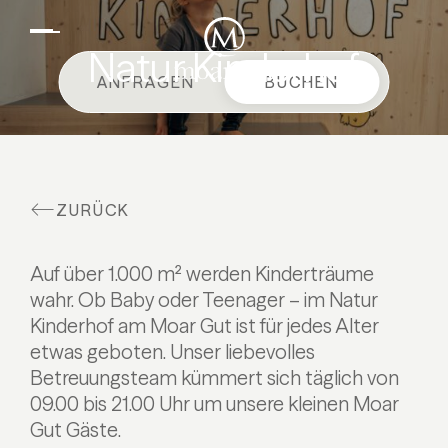
DE
EN
Suiten & Angebote
Natur Kinderhof
ANFRAGEN
BUCHEN
Familienurlaub
Moar Gut
Kulinarik
ZURÜCK
Wellness
Bauernhof
Auf über 1.000 m² werden Kinderträume
Aktiv
wahr. Ob Baby oder Teenager – im Natur
Kinderhof am Moar Gut ist für jedes Alter
etwas geboten. Unser liebevolles
Betreuungsteam kümmert sich täglich von
09.00 bis 21.00 Uhr um unsere kleinen Moar
Gut Gäste.