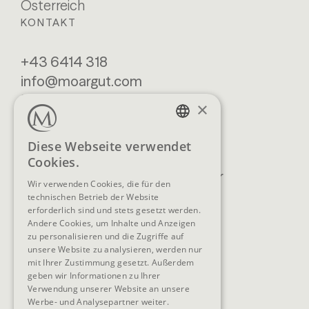
Österreich
KONTAKT
+43 6414 318
info@moargut.com
SERVICES
×
Lage & Anreise
Buchen
GERMAN
Diese Webseite verwendet
Blog
Anfragen
Cookies.
ENGLISH
Prospekte
Newsletter
Wir verwenden Cookies, die für den
FAQ
AGB
technischen Betrieb der Website
erforderlich sind und stets gesetzt werden.
Andere Cookies, um Inhalte und Anzeigen
zu personalisieren und die Zugriffe auf
unsere Website zu analysieren, werden nur
SOCIAL MEDIA
mit Ihrer Zustimmung gesetzt. Außerdem
geben wir Informationen zu Ihrer
Verwendung unserer Website an unsere
Werbe- und Analysepartner weiter.