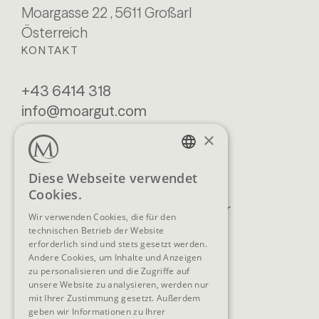
Moargasse 22 , 5611 Großarl
Österreich
KONTAKT
+43 6414 318
info@moargut.com
SERVICES
×
Lage & Anreise
Buchen
GERMAN
Diese Webseite verwendet
Blog
Anfragen
Cookies.
ENGLISH
Prospekte
Newsletter
Wir verwenden Cookies, die für den
FAQ
AGB
technischen Betrieb der Website
erforderlich sind und stets gesetzt werden.
Andere Cookies, um Inhalte und Anzeigen
zu personalisieren und die Zugriffe auf
unsere Website zu analysieren, werden nur
SOCIAL MEDIA
mit Ihrer Zustimmung gesetzt. Außerdem
geben wir Informationen zu Ihrer