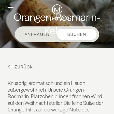
DE
EN
Suiten & Angebote
Orangen-Rosmarin-
Familienurlaub
Kekse
Moar Gut
ANFRAGEN
BUCHEN
Kulinarik
Wellness
Bauernhof
ZURÜCK
Aktiv
Knusprig, aromatisch und ein Hauch
außergewöhnlich: Unsere Orangen-
Rosmarin-Plätzchen bringen frischen Wind
auf den Weihnachtsteller. Die feine Süße der
Orange trifft auf die würzige Note des