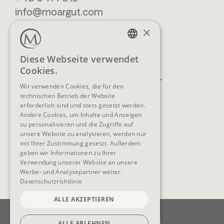
info@moargut.com
SERVICES
×
Lage & Anreise
Buchen
GERMAN
Diese Webseite verwendet
Blog
Anfragen
Cookies.
ENGLISH
Prospekte
Newsletter
Wir verwenden Cookies, die für den
FAQ
AGB
technischen Betrieb der Website
erforderlich sind und stets gesetzt werden.
Andere Cookies, um Inhalte und Anzeigen
zu personalisieren und die Zugriffe auf
unsere Website zu analysieren, werden nur
SOCIAL MEDIA
mit Ihrer Zustimmung gesetzt. Außerdem
geben wir Informationen zu Ihrer
Verwendung unserer Website an unsere
Werbe- und Analysepartner weiter.
Datenschutzrichtlinie
ALLE AKZEPTIEREN
Impressum
Datenschutz
Datenschutzeinstellungen
Barrierefreiheit
ALLE ABLEHNEN