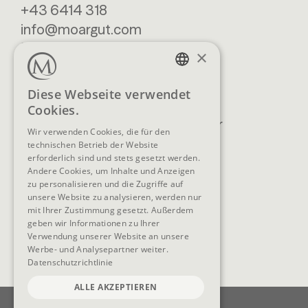
+43 6414 318
info@moargut.com
SERVICES
×
Lage & Anreise
Buchen
GERMAN
Diese Webseite verwendet
Blog
Anfragen
Cookies.
ENGLISH
Prospekte
Newsletter
Wir verwenden Cookies, die für den
FAQ
AGB
technischen Betrieb der Website
erforderlich sind und stets gesetzt werden.
Andere Cookies, um Inhalte und Anzeigen
zu personalisieren und die Zugriffe auf
unsere Website zu analysieren, werden nur
SOCIAL MEDIA
mit Ihrer Zustimmung gesetzt. Außerdem
geben wir Informationen zu Ihrer
Verwendung unserer Website an unsere
Werbe- und Analysepartner weiter.
Datenschutzrichtlinie
ALLE AKZEPTIEREN
Impressum
Datenschutz