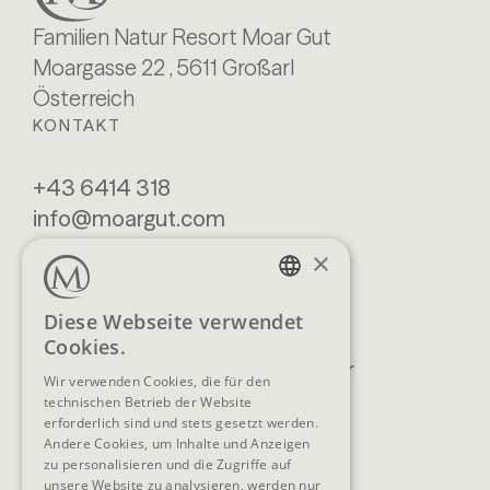
Familien Natur Resort Moar Gut
Moargasse 22 , 5611 Großarl
Österreich
KONTAKT
+43 6414 318
info@moargut.com
SERVICES
×
Lage & Anreise
Buchen
GERMAN
Diese Webseite verwendet
Blog
Anfragen
Cookies.
ENGLISH
Prospekte
Newsletter
Wir verwenden Cookies, die für den
FAQ
AGB
technischen Betrieb der Website
erforderlich sind und stets gesetzt werden.
Andere Cookies, um Inhalte und Anzeigen
zu personalisieren und die Zugriffe auf
unsere Website zu analysieren, werden nur