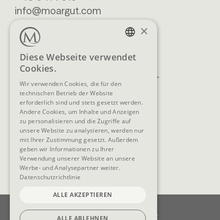
info@moargut.com
SERVICES
×
Lage & Anreise
Buchen
GERMAN
Diese Webseite verwendet
Blog
Anfragen
Cookies.
ENGLISH
Prospekte
Newsletter
Wir verwenden Cookies, die für den
FAQ
AGB
technischen Betrieb der Website
erforderlich sind und stets gesetzt werden.
Andere Cookies, um Inhalte und Anzeigen
zu personalisieren und die Zugriffe auf
unsere Website zu analysieren, werden nur
SOCIAL MEDIA
mit Ihrer Zustimmung gesetzt. Außerdem
geben wir Informationen zu Ihrer
Verwendung unserer Website an unsere
Werbe- und Analysepartner weiter.
Datenschutzrichtlinie
ALLE AKZEPTIEREN
Impressum
Datenschutz
Datenschutzeinstellungen
Barrierefreiheit
ALLE ABLEHNEN