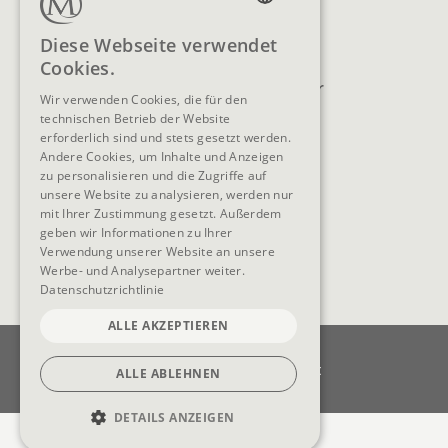
Lage & Anreise
Buchen
GERMAN
Diese Webseite verwendet
Blog
Anfragen
Cookies.
ENGLISH
Prospekte
Newsletter
Wir verwenden Cookies, die für den
FAQ
AGB
technischen Betrieb der Website
erforderlich sind und stets gesetzt werden.
Andere Cookies, um Inhalte und Anzeigen
zu personalisieren und die Zugriffe auf
unsere Website zu analysieren, werden nur
SOCIAL MEDIA
mit Ihrer Zustimmung gesetzt. Außerdem
geben wir Informationen zu Ihrer
Verwendung unserer Website an unsere
Werbe- und Analysepartner weiter.
Datenschutzrichtlinie
ALLE AKZEPTIEREN
Impressum
Datenschutz
Datenschutzeinstellungen
Barrierefreiheit
ALLE ABLEHNEN
Cookie-Einstellungen
DETAILS ANZEIGEN