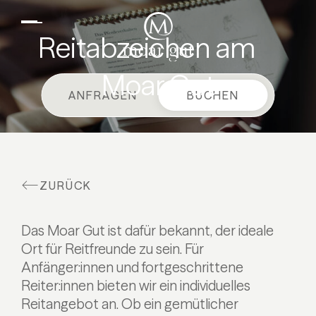
DE
EN
Suiten & Angebote
Reitabzeichen am
Familienurlaub
Moar Gut
Moar Gut
ANFRAGEN
BUCHEN
Kulinarik
Wellness
Bauernhof
ZURÜCK
Aktiv
Das Moar Gut ist dafür bekannt, der ideale
Ort für Reitfreunde zu sein. Für
Anfänger:innen und fortgeschrittene
Reiter:innen bieten wir ein individuelles
Reitangebot an. Ob ein gemütlicher