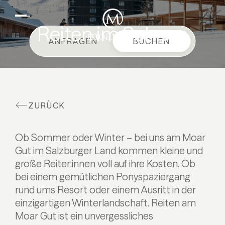
DE
EN
Suiten & Angebote
Reiten im Schnee
ANFRAGEN
BUCHEN
Familienurlaub
Moar Gut
Kulinarik
ZURÜCK
Wellness
Bauernhof
Ob Sommer oder Winter – bei uns am Moar
Aktiv
Gut im Salzburger Land kommen kleine und
große Reiter:innen voll auf ihre Kosten. Ob
bei einem gemütlichen Ponyspaziergang
rund ums Resort oder einem Ausritt in der
einzigartigen Winterlandschaft. Reiten am
Moar Gut ist ein unvergessliches