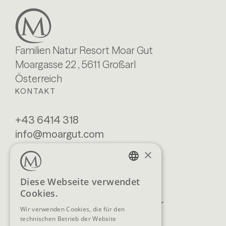
Familien Natur Resort Moar Gut
Moargasse 22 , 5611 Großarl
Österreich
KONTAKT
+43 6414 318
info@moargut.com
SERVICES
×
Lage & Anreise
Buchen
GERMAN
Diese Webseite verwendet
Blog
Anfragen
Cookies.
ENGLISH
Prospekte
Newsletter
Wir verwenden Cookies, die für den
FAQ
AGB
technischen Betrieb der Website