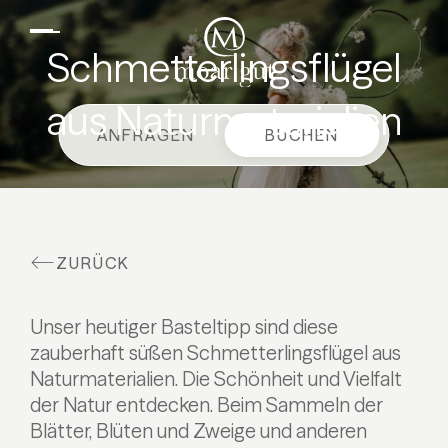
DE
EN
Suiten & Angebote
Schmetterlingsflügel
Familienurlaub
aus Naturmaterialien
Moar Gut
ANFRAGEN
BUCHEN
Kulinarik
Wellness
Bauernhof
ZURÜCK
Aktiv
Unser heutiger Basteltipp sind diese
zauberhaft süßen Schmetterlingsflügel aus
Naturmaterialien. Die Schönheit und Vielfalt
der Natur entdecken. Beim Sammeln der
Blätter, Blüten und Zweige und anderen