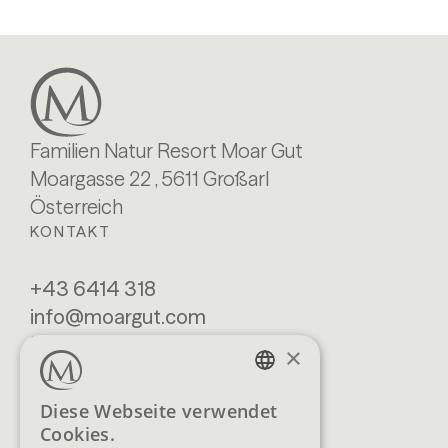
Familien Natur Resort Moar Gut
Moargasse 22 , 5611 Großarl
Österreich
KONTAKT
+43 6414 318
info@moargut.com
SERVICES
×
Lage & Anreise
Buchen
GERMAN
Diese Webseite verwendet
Blog
Anfragen
Cookies.
ENGLISH