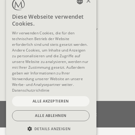
×
Lage & Anreise
Buchen
GERMAN
Diese Webseite verwendet
Blog
Anfragen
Cookies.
ENGLISH
Prospekte
Newsletter
Wir verwenden Cookies, die für den
FAQ
AGB
technischen Betrieb der Website
erforderlich sind und stets gesetzt werden.
Andere Cookies, um Inhalte und Anzeigen
zu personalisieren und die Zugriffe auf
unsere Website zu analysieren, werden nur
SOCIAL MEDIA
mit Ihrer Zustimmung gesetzt. Außerdem
geben wir Informationen zu Ihrer
Verwendung unserer Website an unsere
Werbe- und Analysepartner weiter.
Datenschutzrichtlinie
ALLE AKZEPTIEREN
Impressum
Datenschutz
Datenschutzeinstellungen
Barrierefreiheit
ALLE ABLEHNEN
Cookie-Einstellungen
DETAILS ANZEIGEN