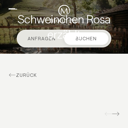
DE
EN
Suiten & Angebote
Schweinchen Rosa
Familienurlaub
erzählt
Moar Gut
ANFRAGEN
BUCHEN
Kulinarik
Wellness
Bauernhof
ZURÜCK
Aktiv