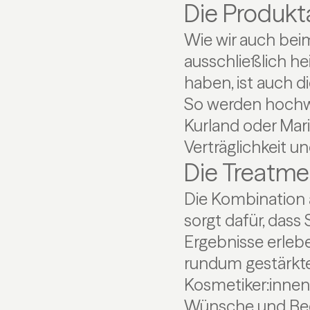
Die Produk
Wie wir auch bei
ausschließlich he
haben, ist auch d
So werden hochwe
Kurland oder Mari
Verträglichkeit u
Die Treatme
Die Kombination 
sorgt dafür, dass
Ergebnisse erleb
rundum gestärkt
Kosmetiker:innen 
Wünsche und Bed