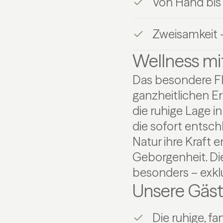
Von Hand bis
Zweisamkeit 
Wellness mit
Das besondere Fl
ganzheitlichen E
die ruhige Lage i
die sofort entschl
Natur ihre Kraft 
Geborgenheit. D
besonders – exklu
Unsere Gäst
Die ruhige, f