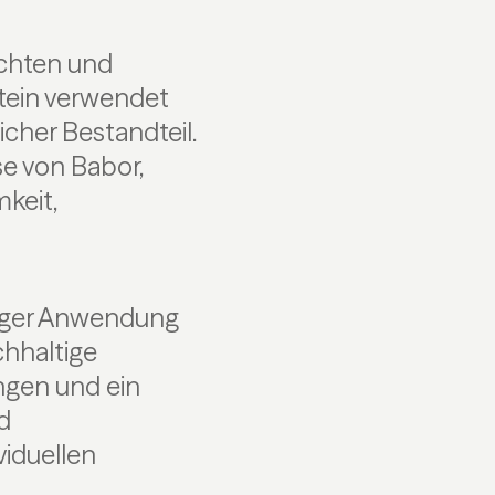
achten und
Stein verwendet
cher Bestandteil.
e von Babor,
keit,
diger Anwendung
chhaltige
ngen und ein
d
viduellen