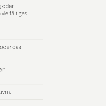
g oder
ielfältiges
 oder das
hen
 uvm.