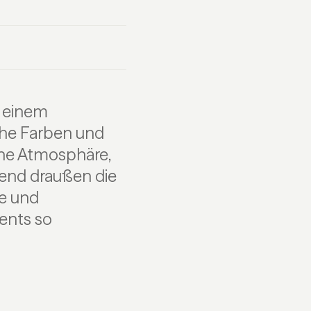
d
u einem
che Farben und
ine Atmosphäre,
hrend draußen die
he und
ents so