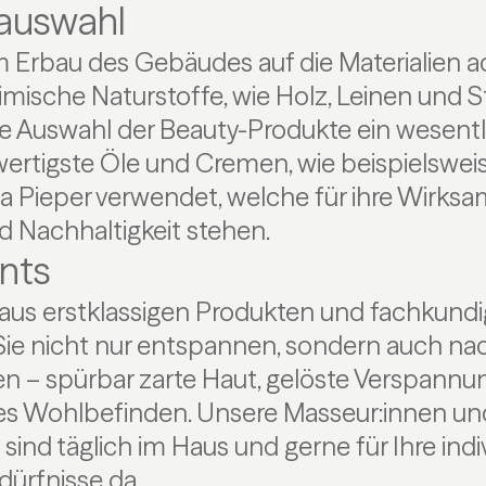
tauswahl
m Erbau des Gebäudes auf die Materialien 
imische Naturstoffe, wie Holz, Leinen und 
ie Auswahl der Beauty-Produkte ein wesentli
rtigste Öle und Cremen, wie beispielsweis
a Pieper verwendet, welche für ihre Wirksam
nd Nachhaltigkeit stehen.
nts
aus erstklassigen Produkten und fachkun
 Sie nicht nur entspannen, sondern auch na
en – spürbar zarte Haut, gelöste Verspannu
es Wohlbefinden. Unsere Masseur:innen un
sind täglich im Haus und gerne für Ihre indi
ürfnisse da.