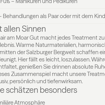
 Fuß – Maniküren und Pediküren
– Behandlungen als Paar oder mit dem Kin
 allen Sinnen
air am Moar Gut macht jedes Treatment z
rlebnis. Warme Naturmaterialien, harmonis
nmitten der Salzburger Bergwelt schaffen e
eunigt. Hier fällt es leicht, loszulassen. Wä
entfaltet, genießen Sie drinnen absolute Ru
ieses Zusammenspiel macht unsere Treatm
siv, persönlich und tiefenwirksam.
e schätzen besonders
amiliäre Atmosphäre