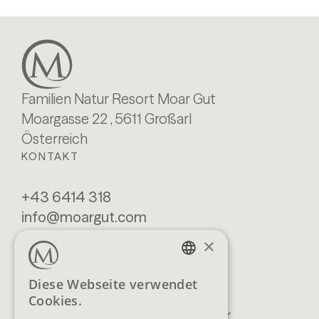
Familien Natur Resort Moar Gut
Moargasse 22 , 5611 Großarl
Österreich
KONTAKT
+43 6414 318
info@moargut.com
SERVICES
×
Lage & Anreise
Buchen
GERMAN
Diese Webseite verwendet
Blog
Anfragen
Cookies.
ENGLISH
Prospekte
Newsletter