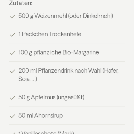
Zutaten:
500 g Weizenmehl (oder Dinkelmehl)
1 Päckchen Trockenhefe
100 g pflanzliche Bio-Margarine
200 ml Pflanzendrink nach Wahl (Hafer,
Soja, …)
50 g Apfelmus (ungesüßt)
50 ml Ahornsirup
1 Vanilleschote (Mark)