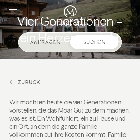
DE
EN
Suiten & Angebote
Vier Generationen –
Familienurlaub
ein Herzensprojekt
Moar Gut
ANFRAGEN
BUCHEN
Kulinarik
Wellness
Bauernhof
ZURÜCK
Aktiv
Wir möchten heute die vier Generationen
vorstellen, die das Moar Gut zu dem machen,
was es ist. Ein Wohlfühlort, ein zu Hause und
ein Ort, an dem die ganze Familie
vollkommen auf ihre Kosten kommt. Familie