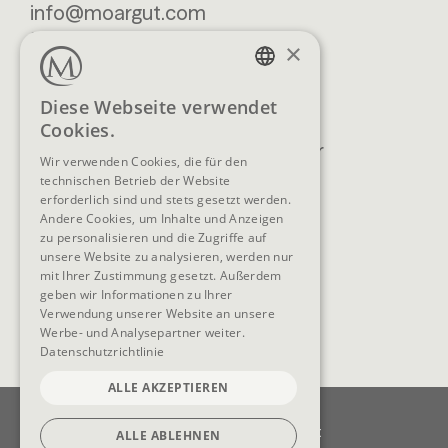
info@moargut.com
SERVICES
×
Lage & Anreise
Buchen
GERMAN
Diese Webseite verwendet
Blog
Anfragen
Cookies.
ENGLISH
Prospekte
Newsletter
Wir verwenden Cookies, die für den
FAQ
AGB
technischen Betrieb der Website
erforderlich sind und stets gesetzt werden.
Andere Cookies, um Inhalte und Anzeigen
zu personalisieren und die Zugriffe auf
unsere Website zu analysieren, werden nur
SOCIAL MEDIA
mit Ihrer Zustimmung gesetzt. Außerdem
geben wir Informationen zu Ihrer
Verwendung unserer Website an unsere
Werbe- und Analysepartner weiter.
Datenschutzrichtlinie
ALLE AKZEPTIEREN
Impressum
Datenschutz
Datenschutzeinstellungen
Barrierefreiheit
ALLE ABLEHNEN
Cookie-Einstellungen