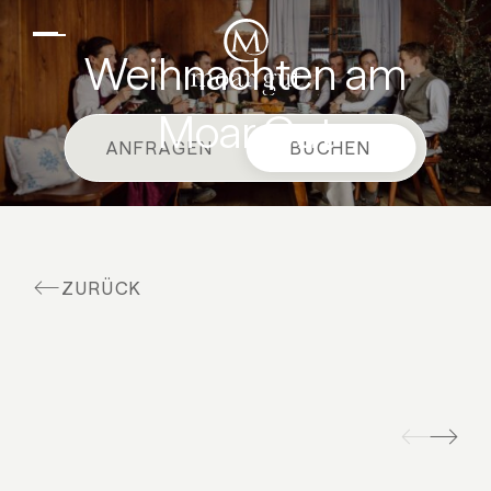
DE
EN
Suiten & Angebote
Weihnachten am
Familienurlaub
Moar Gut
Moar Gut
ANFRAGEN
BUCHEN
Kulinarik
Wellness
Bauernhof
ZURÜCK
Aktiv