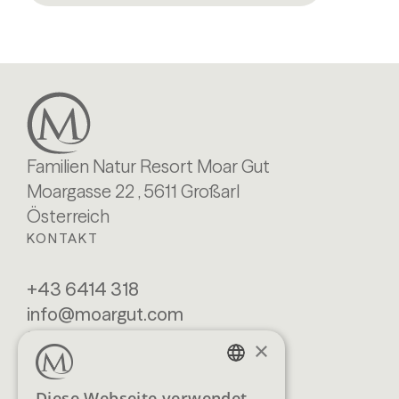
Familien Natur Resort Moar Gut
Moargasse 22 , 5611 Großarl
Österreich
KONTAKT
+43 6414 318
info@moargut.com
SERVICES
×
Lage & Anreise
Buchen
GERMAN
Diese Webseite verwendet