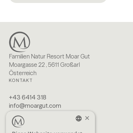
Familien Natur Resort Moar Gut
Moargasse 22 , 5611 Großarl
Österreich
KONTAKT
+43 6414 318
info@moargut.com
SERVICES
×
Lage & Anreise
Buchen
GERMAN