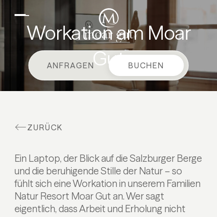
DE
EN
Suiten & Angebote
Workation am Moar
Familienurlaub
Gut
Moar Gut
ANFRAGEN
BUCHEN
Kulinarik
Wellness
Bauernhof
ZURÜCK
Aktiv
Ein Laptop, der Blick auf die Salzburger Berge
und die beruhigende Stille der Natur – so
fühlt sich eine Workation in unserem Familien
Natur Resort Moar Gut an. Wer sagt
eigentlich, dass Arbeit und Erholung nicht