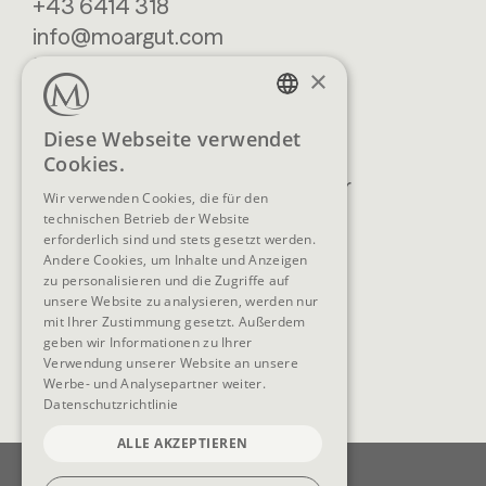
+43 6414 318
info@moargut.com
SERVICES
×
Lage & Anreise
Buchen
GERMAN
Diese Webseite verwendet
Blog
Anfragen
Cookies.
ENGLISH
Prospekte
Newsletter
Wir verwenden Cookies, die für den
FAQ
AGB
technischen Betrieb der Website
erforderlich sind und stets gesetzt werden.
Andere Cookies, um Inhalte und Anzeigen
zu personalisieren und die Zugriffe auf
unsere Website zu analysieren, werden nur
SOCIAL MEDIA
mit Ihrer Zustimmung gesetzt. Außerdem
geben wir Informationen zu Ihrer
Verwendung unserer Website an unsere
Werbe- und Analysepartner weiter.
Datenschutzrichtlinie
ALLE AKZEPTIEREN
Impressum
Datenschutz