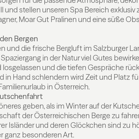
sorgen für die passende Atmosphäre, dekor
ll und stellen unseren Spa Bereich exklusiv 
ner, Moar Gut Pralinen und eine süße Obs
n den Bergen
n und die frische Bergluft im Salzburger L
Spaziergang in der Natur viel Gutes bewirke
ird losgelassen und die tiefen Gespräche rüc
d in Hand schlendern wird Zeit und Platz f
Familienurlaub in Österreich.
Kutschenfahrt
neres geben, als im Winter auf der Kutsche
chaft der Österreichischen Berge zu fahren
r Isländer und deren Glöckchen sind zu hö
er ganz besonderen Art.