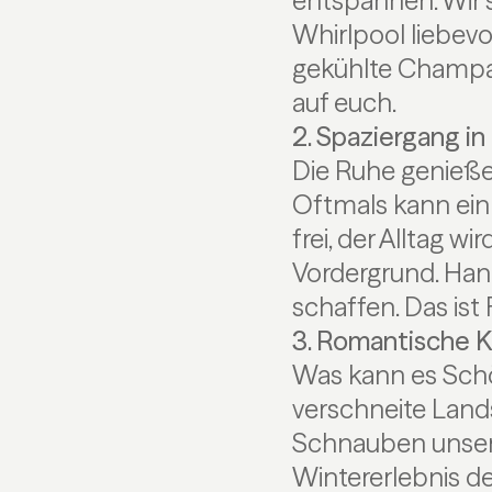
entspannen. Wir 
Whirlpool liebevo
gekühlte Champag
auf euch.
2. Spaziergang i
Die Ruhe genieße
Oftmals kann ein 
frei, der Alltag w
Vordergrund. Han
schaffen. Das ist 
3. Romantische 
Was kann es Schö
verschneite Lands
Schnauben unsere
Wintererlebnis d