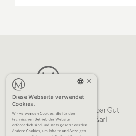
×
GERMAN
Diese Webseite verwendet
Cookies.
ENGLISH
Familien Natur Resort Moar Gut
Wir verwenden Cookies, die für den
Moargasse 22 , 5611 Großarl
technischen Betrieb der Website
erforderlich sind und stets gesetzt werden.
Österreich
Andere Cookies, um Inhalte und Anzeigen