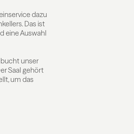
einservice dazu
llers. Das ist
d eine Auswahl
 bucht unser
er Saal gehört
llt, um das