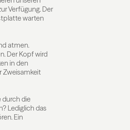
ieren unseren
zur Verfügung. Der
tplatte warten
and atmen.
n. Der Kopf wird
ken in den
ür Zweisamkeit
 durch die
? Lediglich das
ren. Ein