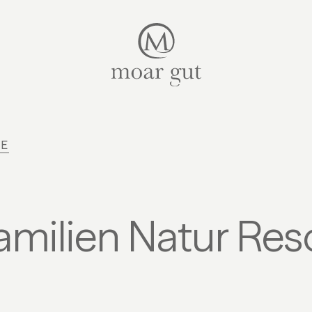
Suiten & Angebote
Familienurlaub
Moar Gut
GE
Kulinarik
Wellness
Bauernhof
amilien Natur Res
Aktiv