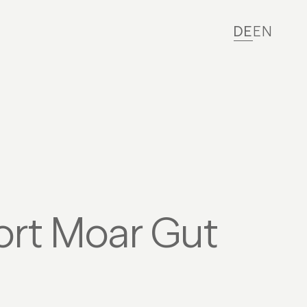
DE
EN
ort Moar Gut