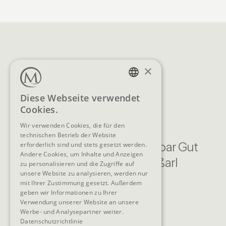
×
GERMAN
Diese Webseite verwendet
Cookies.
ENGLISH
Wir verwenden Cookies, die für den
technischen Betrieb der Website
Familien Natur Resort Moar Gut
erforderlich sind und stets gesetzt werden.
Andere Cookies, um Inhalte und Anzeigen
Moargasse 22 , 5611 Großarl
zu personalisieren und die Zugriffe auf
unsere Website zu analysieren, werden nur
Österreich
mit Ihrer Zustimmung gesetzt. Außerdem
KONTAKT
geben wir Informationen zu Ihrer
Verwendung unserer Website an unsere
Werbe- und Analysepartner weiter.
Telefon
+43 6414 318
Datenschutzrichtlinie