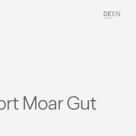
DE
EN
ort Moar Gut