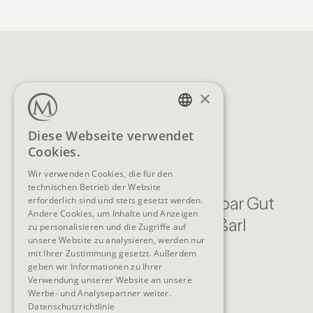
×
GERMAN
Diese Webseite verwendet
Cookies.
ENGLISH
Wir verwenden Cookies, die für den
technischen Betrieb der Website
Familien Natur Resort Moar Gut
erforderlich sind und stets gesetzt werden.
Andere Cookies, um Inhalte und Anzeigen
Moargasse 22 , 5611 Großarl
zu personalisieren und die Zugriffe auf
unsere Website zu analysieren, werden nur
Österreich
mit Ihrer Zustimmung gesetzt. Außerdem
KONTAKT
geben wir Informationen zu Ihrer
Verwendung unserer Website an unsere
Werbe- und Analysepartner weiter.
Telefon
+43 6414 318
Datenschutzrichtlinie