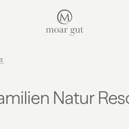
Suiten & Angebote
Familienurlaub
Moar Gut
GE
Kulinarik
Wellness
Bauernhof
amilien Natur Res
Aktiv